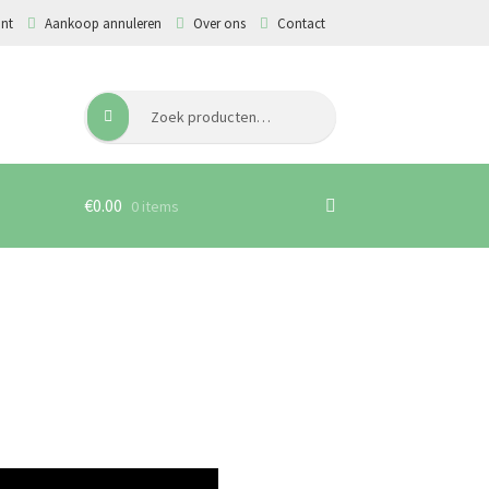
unt
Aankoop annuleren
Over ons
Contact
Zoeken
Zoeken
naar:
€
0.00
0 items