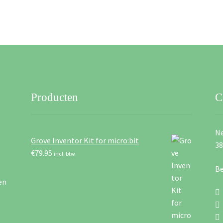
Producten
C
Ne
Grove Inventor Kit for micro:bit
3
€
79.95
incl. btw
Be
en