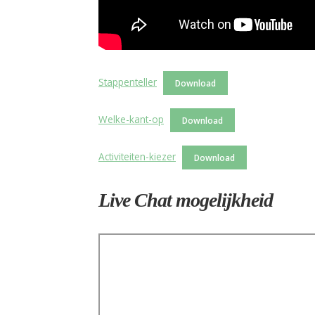
Stappenteller
Download
Welke-kant-op
Download
Activiteiten-kiezer
Download
Live Chat mogelijkheid