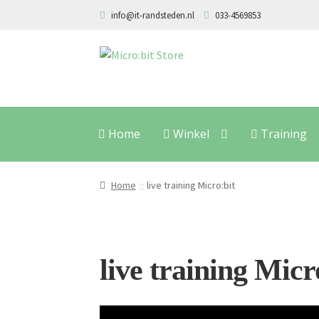
info@it-randsteden.nl
033-4569853
Ga
Ga
door
naar
naar
de
navigatie
inhoud
Home
Winkel
Training
Home
live training Micro:bit
live training Micr