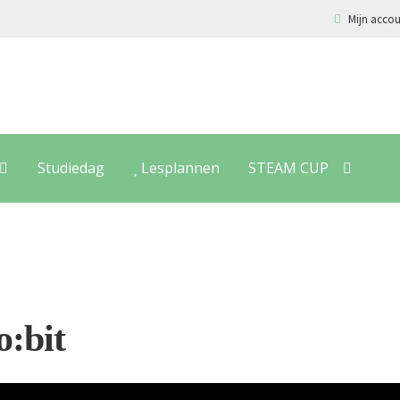
Mijn acco
Studiedag
Lesplannen
STEAM CUP
o:bit