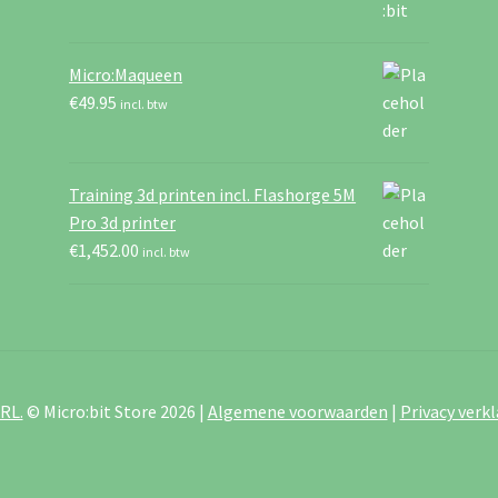
Micro:Maqueen
€
49.95
incl. btw
Training 3d printen incl. Flashorge 5M
Pro 3d printer
€
1,452.00
incl. btw
RL.
© Micro:bit Store 2026 |
Algemene voorwaarden
|
Privacy verkl