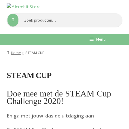
Ga
Ga
Zoeken
Zoeken
door
naar
naar:
naar
de
navigatie
inhoud
Menu
Home
STEAM CUP
STEAM CUP
Doe mee met de STEAM Cup
Challenge 2020!
En ga met jouw klas de uitdaging aan