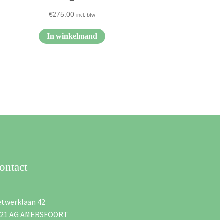
€
275.00
incl. btw
In winkelmand
ontact
twerklaan 42
821 AG AMERSFOORT