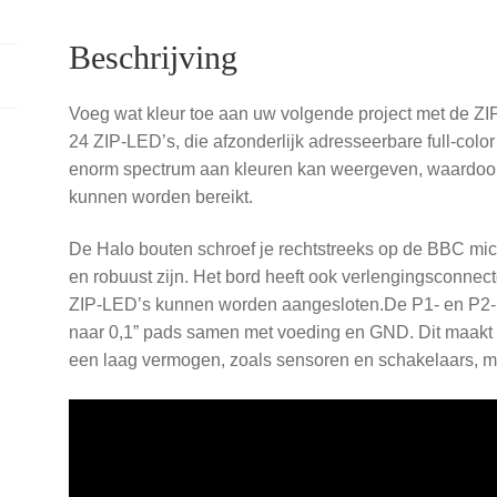
Beschrijving
Voeg wat kleur toe aan uw volgende project met de ZIP:
24 ZIP-LED’s, die afzonderlijk adresseerbare full-colo
enorm spectrum aan kleuren kan weergeven, waardoor
kunnen worden bereikt.
De Halo bouten schroef je rechtstreeks op de BBC micro
en robuust zijn. Het bord heeft ook verlengingsconnec
ZIP-LED’s kunnen worden aangesloten.De P1- en P2-mi
naar 0,1” pads samen met voeding en GND. Dit maakt
een laag vermogen, zoals sensoren en schakelaars, mo