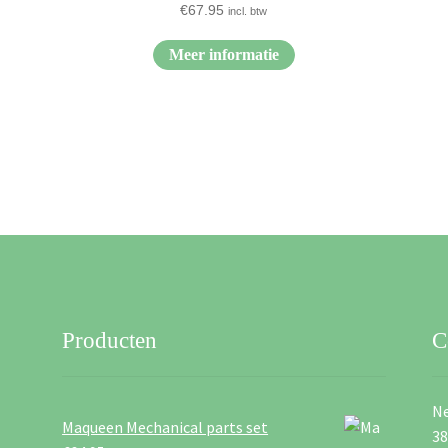
€
67.95
incl. btw
Meer informatie
Producten
C
Ne
Maqueen Mechanical parts set
3