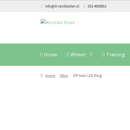
info@it-randsteden.nl
033-4569853
Ga
Ga
door
naar
naar
de
navigatie
inhoud
Home
Winkel
Training
Home
Alles
ZIP:Halo LED Ring