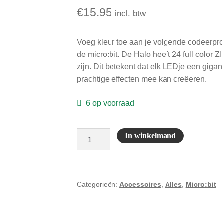
€
15.95
incl. btw
Voeg kleur toe aan je volgende codeerpro
de micro:bit. De Halo heeft 24 full color
zijn. Dit betekent dat elk LEDje een giga
prachtige effecten mee kan creëeren.
6 op voorraad
ZIP:Halo
In winkelmand
LED
Ring
aantal
Categorieën:
Accessoires
,
Alles
,
Micro:bit