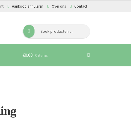
unt
Aankoop annuleren
Over ons
Contact
Zoeken
Zoeken
naar:
€
0.00
0 items
ing