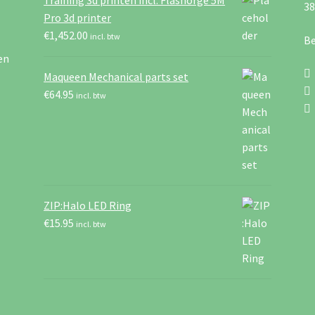
Training 3d printen incl. Flashorge 5M
3
Pro 3d printer
€
1,452.00
incl. btw
Be
en
Maqueen Mechanical parts set
€
64.95
incl. btw
ZIP:Halo LED Ring
€
15.95
incl. btw