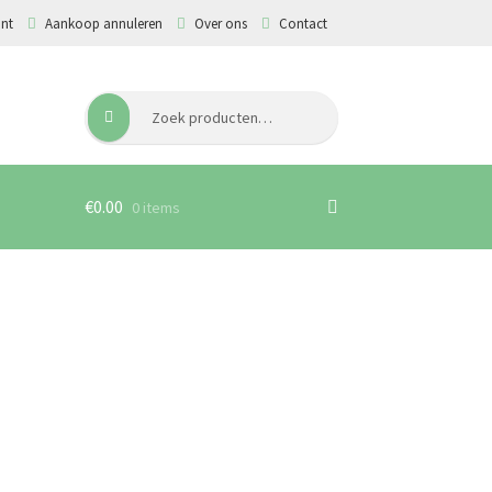
unt
Aankoop annuleren
Over ons
Contact
Zoeken
Zoeken
naar:
€
0.00
0 items