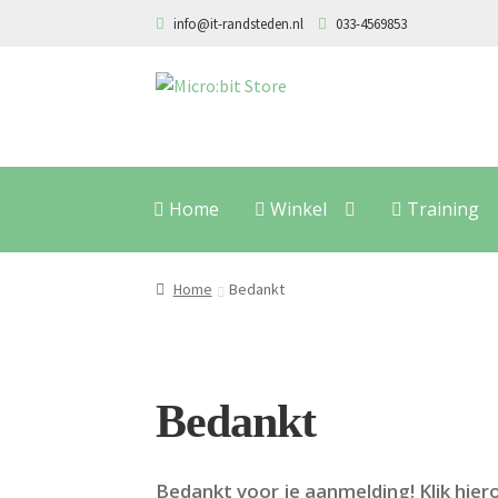
info@it-randsteden.nl
033-4569853
Ga
Ga
door
naar
naar
de
navigatie
inhoud
Home
Winkel
Training
Home
Bedankt
Bedankt
Bedankt voor je aanmelding! Klik hier